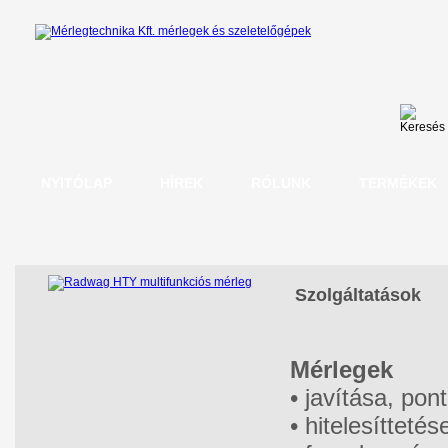
NYITÓLAP
HÍREK
RÓLUNK
TERMÉKEK
Szolgáltatások
Mérlegek
• javítása, pon
• hitelesíttetés