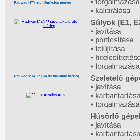
• forgalmazása
Radwag HTY multifunkciós mérleg
• kalibrálása
Súlyok (E1, E
• javítása,
• pontosítása
• felújítása
• hitelesíttetés
• forgalmazása
Szeletelő gép
Radwag MYA /P pipetta kalibráló mérleg
• javítása
• karbantartás
• forgalmazása
Húsörlő gépe
• javítása
• karbantartás