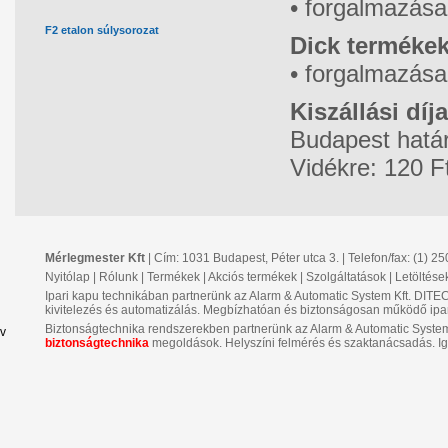
• forgalmazása
F2 etalon súlysorozat
Dick termékek
• forgalmazása
Kiszállási díj
Budapest határ
Vidékre: 120 F
Mérlegmester Kft
| Cím: 1031 Budapest, Péter utca 3. | Telefon/fax: (1) 2
Nyitólap
|
Rólunk
|
Termékek
|
Akciós termékek
|
Szolgáltatások
|
Letöltése
Ipari kapu technikában partnerünk az Alarm & Automatic System Kft. DIT
kivitelezés és automatizálás. Megbízhatóan és biztonságosan működő ipa
Biztonságtechnika rendszerekben partnerünk az Alarm & Automatic System K
v
biztonságtechnika
megoldások. Helyszíni felmérés és szaktanácsadás. Ig