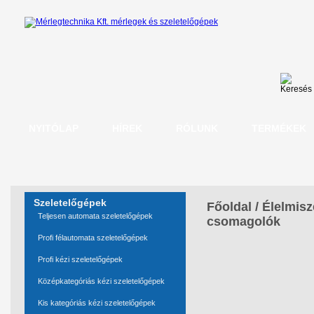
NYITÓLAP
HÍREK
RÓLUNK
TERMÉKEK
Szeletelőgépek
Főoldal
/
Élelmisz
Teljesen automata szeletelőgépek
csomagolók
Profi félautomata szeletelőgépek
Profi kézi szeletelőgépek
Középkategóriás kézi szeletelőgépek
Kis kategóriás kézi szeletelőgépek