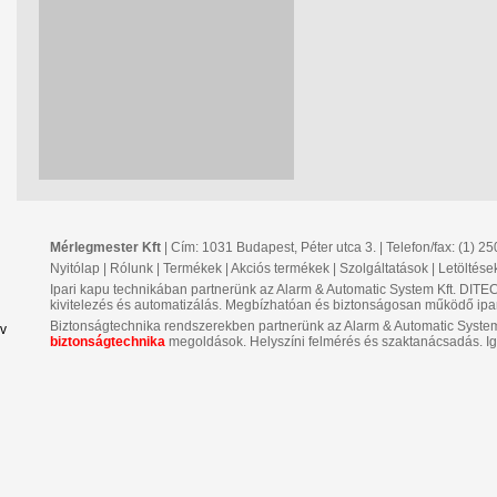
Mérlegmester Kft
| Cím: 1031 Budapest, Péter utca 3. | Telefon/fax: (1) 2
Nyitólap
|
Rólunk
|
Termékek
|
Akciós termékek
|
Szolgáltatások
|
Letöltése
Ipari kapu technikában partnerünk az Alarm & Automatic System Kft. DIT
kivitelezés és automatizálás. Megbízhatóan és biztonságosan működő ipa
Biztonságtechnika rendszerekben partnerünk az Alarm & Automatic System K
v
biztonságtechnika
megoldások. Helyszíni felmérés és szaktanácsadás. Ig