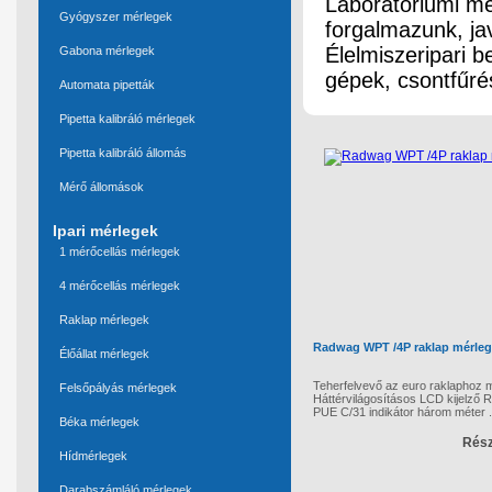
Laboratóriumi mér
Gyógyszer mérlegek
forgalmazunk, jav
Élelmiszeripari 
Gabona mérlegek
gépek, csontfűré
Automata pipetták
Pipetta kalibráló mérlegek
Pipetta kalibráló állomás
Mérő állomások
Ipari mérlegek
1 mérőcellás mérlegek
4 mérőcellás mérlegek
Raklap mérlegek
Radwag WPT /4P raklap mérleg
Élőállat mérlegek
Teherfelvevő az euro raklaphoz 
Felsőpályás mérlegek
Háttérvilágosításos LCD kijelző
PUE C/31 indikátor három méter .
Béka mérlegek
Rész
Hídmérlegek
Darabszámláló mérlegek