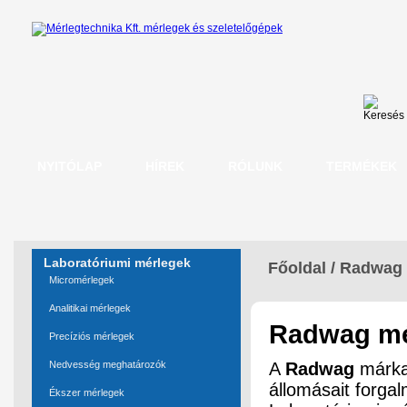
NYITÓLAP
HÍREK
RÓLUNK
TERMÉKEK
Laboratóriumi mérlegek
Főoldal
/
Radwag 
Micromérlegek
Analitikai mérlegek
Radwag mé
Precíziós mérlegek
Nedvesség meghatározók
A
Radwag
márka 
állomásait forgalm
Ékszer mérlegek