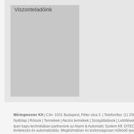
Viszonteladóink
Mérlegmester Kft
| Cím: 1031 Budapest, Péter utca 3. | Telefon/fax: (1) 2
Nyitólap
|
Rólunk
|
Termékek
|
Akciós termékek
|
Szolgáltatások
|
Letöltése
Ipari kapu technikában partnerünk az Alarm & Automatic System Kft. DIT
kivitelezés és automatizálás. Megbízhatóan és biztonságosan működő ipa