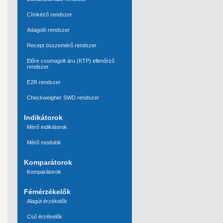
Címkéző rendszer
Adagoló rendszer
Recept összemérő rendszer
Előre csomagolt áru (KTP) ellenőrző
rendszer
E2R rendszer
Checkweigher SWD rendszer
Indikátorok
Mérő indikátorok
Mérő modulok
Komparátorok
Komparátorok
Fémérzékelők
Alagút érzékelők
Cső érzékelők