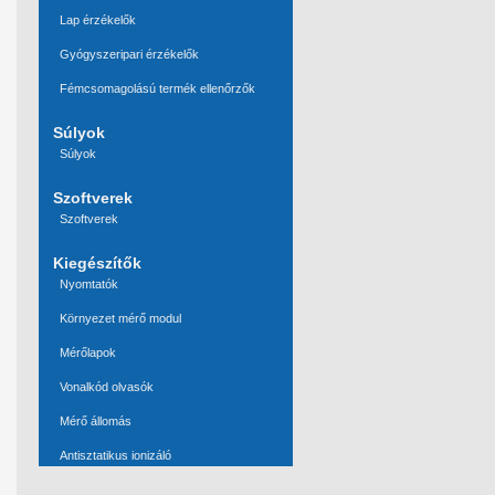
Lap érzékelők
Gyógyszeripari érzékelők
Fémcsomagolású termék ellenőrzők
Súlyok
Súlyok
Szoftverek
Szoftverek
Kiegészítők
Nyomtatók
Környezet mérő modul
Mérőlapok
Vonalkód olvasók
Mérő állomás
Antisztatikus ionizáló