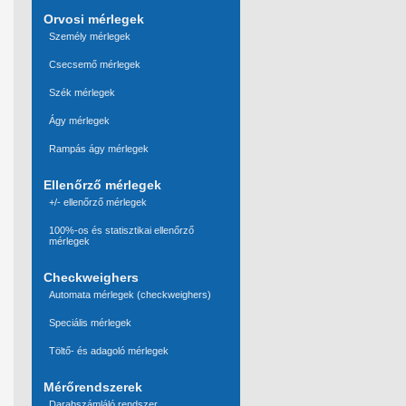
Orvosi mérlegek
Személy mérlegek
Csecsemő mérlegek
Szék mérlegek
Ágy mérlegek
Rampás ágy mérlegek
Ellenőrző mérlegek
+/- ellenőrző mérlegek
100%-os és statisztikai ellenőrző
mérlegek
Checkweighers
Automata mérlegek (checkweighers)
Speciális mérlegek
Töltő- és adagoló mérlegek
Mérőrendszerek
Darabszámláló rendszer