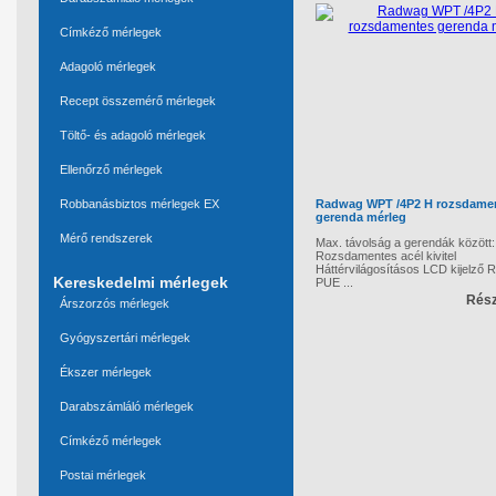
Címkéző mérlegek
Adagoló mérlegek
Recept összemérő mérlegek
Töltő- és adagoló mérlegek
Ellenőrző mérlegek
Robbanásbiztos mérlegek EX
Radwag WPT /4P2 H rozsdame
gerenda mérleg
Mérő rendszerek
Max. távolság a gerendák között
Rozsdamentes acél kivitel
Háttérvilágosításos LCD kijelző
Kereskedelmi mérlegek
PUE ...
Rész
Árszorzós mérlegek
Gyógyszertári mérlegek
Ékszer mérlegek
Darabszámláló mérlegek
Címkéző mérlegek
Postai mérlegek