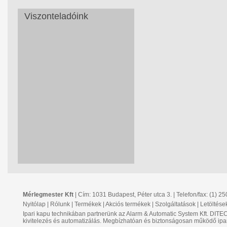
Viszonteladóink
Mérlegmester Kft
| Cím: 1031 Budapest, Péter utca 3. | Telefon/fax: (1) 2
Nyitólap
|
Rólunk
|
Termékek
|
Akciós termékek
|
Szolgáltatások
|
Letöltése
Ipari kapu technikában partnerünk az Alarm & Automatic System Kft. DIT
kivitelezés és automatizálás. Megbízhatóan és biztonságosan működő ipa