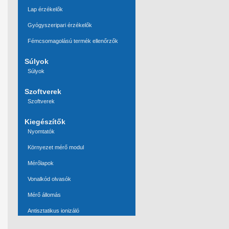
Lap érzékelők
Gyógyszeripari érzékelők
Fémcsomagolású termék ellenőrzők
Súlyok
Súlyok
Szoftverek
Szoftverek
Kiegészítők
Nyomtatók
Környezet mérő modul
Mérőlapok
Vonalkód olvasók
Mérő állomás
Antisztatikus ionizáló