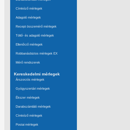
Címkéző mérlegek
Adagoló mérlegek
Recept összemérő mérlegek
Töltő- és adagoló mérlegek
Ellenőrző mérlegek
Robbanásbiztos mérlegek EX
Mérő rendszerek
Kereskedelmi mérlegek
Árszorzós mérlegek
Gyógyszertári mérlegek
Ékszer mérlegek
Darabszámláló mérlegek
Címkéző mérlegek
Postai mérlegek