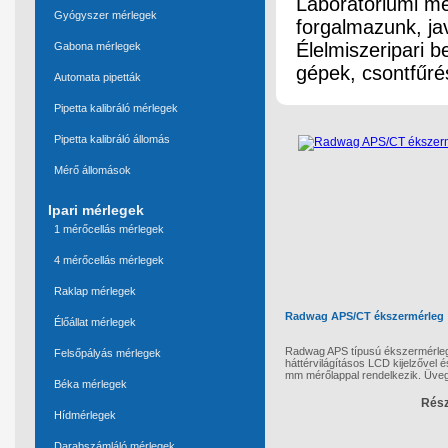
Laboratóriumi mér
Gyógyszer mérlegek
forgalmazunk, jav
Élelmiszeripari 
Gabona mérlegek
gépek, csontfűré
Automata pipetták
Pipetta kalibráló mérlegek
Pipetta kalibráló állomás
Mérő állomások
Ipari mérlegek
1 mérőcellás mérlegek
4 mérőcellás mérlegek
Raklap mérlegek
Radwag APS/CT ékszermérleg
Élőállat mérlegek
Radwag APS típusú ékszermérle
Felsőpályás mérlegek
háttérvilágításos LCD kijelzővel 
mm mérőlappal rendelkezik. Üveg 
Béka mérlegek
Rész
Hídmérlegek
Darabszámláló mérlegek