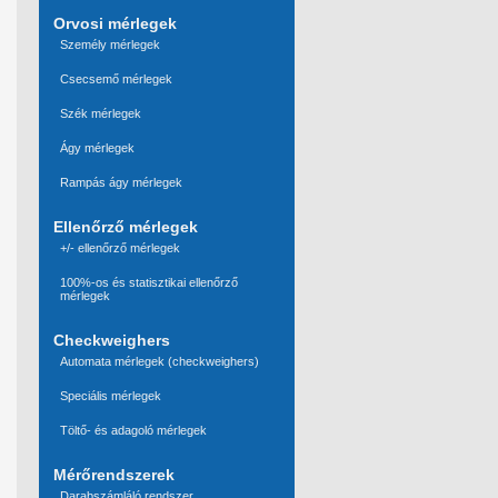
Orvosi mérlegek
Személy mérlegek
Csecsemő mérlegek
Szék mérlegek
Ágy mérlegek
Rampás ágy mérlegek
Ellenőrző mérlegek
+/- ellenőrző mérlegek
100%-os és statisztikai ellenőrző
mérlegek
Checkweighers
Automata mérlegek (checkweighers)
Speciális mérlegek
Töltő- és adagoló mérlegek
Mérőrendszerek
Darabszámláló rendszer