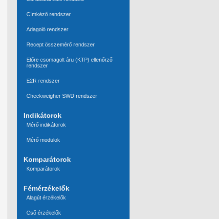
Címkéző rendszer
Adagoló rendszer
Recept összemérő rendszer
Előre csomagolt áru (KTP) ellenőrző
rendszer
E2R rendszer
Checkweigher SWD rendszer
Indikátorok
Mérő indikátorok
Mérő modulok
Komparátorok
Komparátorok
Fémérzékelők
Alagút érzékelők
Cső érzékelők