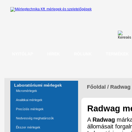
NYITÓLAP
HÍREK
RÓLUNK
TERMÉKEK
Laboratóriumi mérlegek
Főoldal
/
Radwag 
Micromérlegek
Analitikai mérlegek
Radwag mé
Precíziós mérlegek
Nedvesség meghatározók
A
Radwag
márka 
állomásait forgalm
Ékszer mérlegek