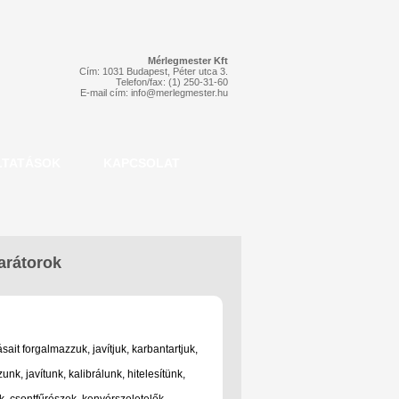
Mérlegmester Kft
Cím: 1031 Budapest, Péter utca 3.
Telefon/fax: (1) 250-31-60
E-mail cím:
info@merlegmester.hu
LTATÁSOK
KAPCSOLAT
rátorok
ait forgalmazzuk, javítjuk, karbantartjuk,
nk, javítunk, kalibrálunk, hitelesítünk,