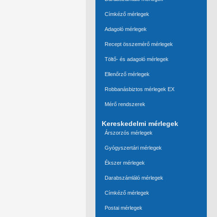
Címkéző mérlegek
Adagoló mérlegek
Recept összemérő mérlegek
Töltő- és adagoló mérlegek
Ellenőrző mérlegek
Robbanásbiztos mérlegek EX
Mérő rendszerek
Kereskedelmi mérlegek
Árszorzós mérlegek
Gyógyszertári mérlegek
Ékszer mérlegek
Darabszámláló mérlegek
Címkéző mérlegek
Postai mérlegek