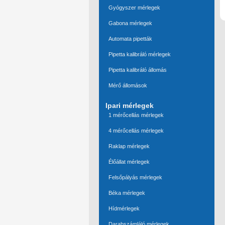
Gyógyszer mérlegek
Gabona mérlegek
Automata pipetták
Pipetta kalibráló mérlegek
Pipetta kalibráló állomás
Mérő állomások
Ipari mérlegek
1 mérőcellás mérlegek
4 mérőcellás mérlegek
Raklap mérlegek
Élőállat mérlegek
Felsőpályás mérlegek
Béka mérlegek
Hídmérlegek
Darabszámláló mérlegek