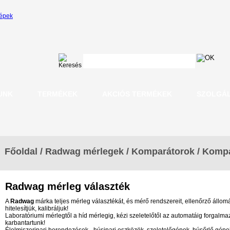
UNK
TERMÉKEK
AKCIÓS TERMÉKEK
SZOLGÁ
Főoldal
/
Radwag mérlegek
/
Komparátorok
/
Kompa
Radwag mérleg választék
A
Radwag
márka teljes mérleg választékát, és mérő rendszereit, ellenőrző állomás
hitelesítjük, kalibráljuk!
Laboratóriumi mérlegtől a híd mérlegig, kézi szeletelőtől az automatáig forgalmazu
karbantartunk!