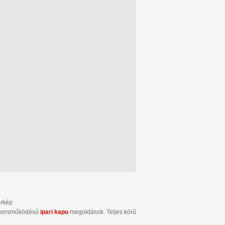
érkép
s gyorsműködésű
ipari kapu
megoldások. Teljes körű