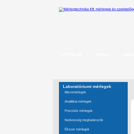
NYITÓLAP
HÍREK
RÓL
Laboratóriumi mérlegek
Micromérlegek
Analitikai mérlegek
Precíziós mérlegek
Nedvesség meghatározók
Ékszer mérlegek