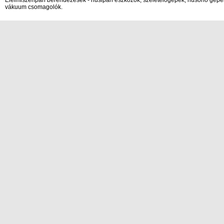
Élelmiszeripari berendezések - húsipari eszközök, szeletelőgépek, húsőrlő gépek
vákuum csomagolók.