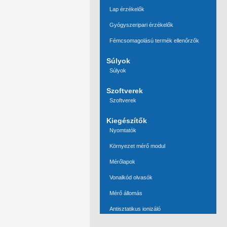
Lap érzékelők
Gyógyszeripari érzékelők
Fémcsomagolású termék ellenőrzők
Súlyok
Súlyok
Szoftverek
Szoftverek
Kiegészítők
Nyomtatók
Környezet mérő modul
Mérőlapok
Vonalkód olvasók
Mérő állomás
Antisztatikus ionizáló