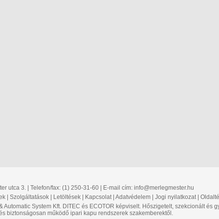
r utca 3. | Telefon/fax: (1) 250-31-60 | E-mail cím:
info@merlegmester.hu
ek
|
Szolgáltatások
|
Letöltések
|
Kapcsolat
|
Adatvédelem
|
Jogi nyilatkozat
|
Oldalt
 & Automatic System Kft. DITEC és ECOTOR képviselt. Hőszigetelt, szekcionált é
 és biztonságosan működő ipari kapu rendszerek szakemberektől.