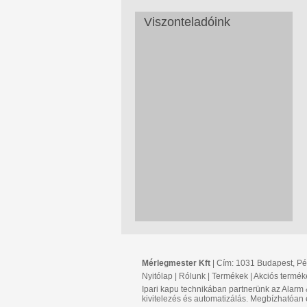
Viszonteladóink
Mérlegmester Kft
| Cím: 1031 Budapest, Péte
Nyitólap
|
Rólunk
|
Termékek
|
Akciós termék
Ipari kapu technikában partnerünk az Alarm
kivitelezés és automatizálás. Megbízhatóan