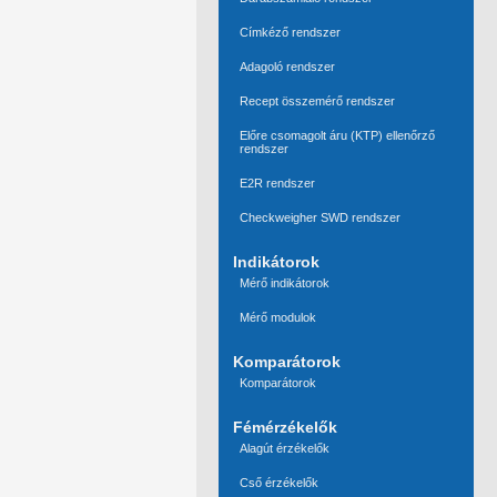
Címkéző rendszer
Adagoló rendszer
Recept összemérő rendszer
Előre csomagolt áru (KTP) ellenőrző
rendszer
E2R rendszer
Checkweigher SWD rendszer
Indikátorok
Mérő indikátorok
Mérő modulok
Komparátorok
Komparátorok
Fémérzékelők
Alagút érzékelők
Cső érzékelők