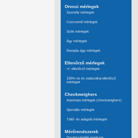
Orvosi mérlegek
Személy mérlegek
Csecsemő mérlegek
Szék mérlegek
Ágy mérlegek
Rampás ágy mérlegek
Ellenőrző mérlegek
+/- ellenőrző mérlegek
100%-os és statisztikai ellenőrző
mérlegek
Checkweighers
Automata mérlegek (checkweighers)
Speciális mérlegek
Töltő- és adagoló mérlegek
Mérőrendszerek
Darabszámláló rendszer