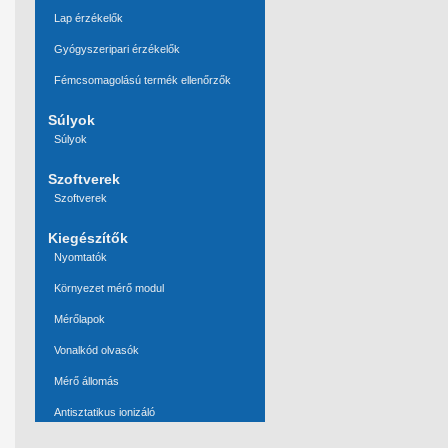
Lap érzékelők
Gyógyszeripari érzékelők
Fémcsomagolású termék ellenőrzők
Súlyok
Súlyok
Szoftverek
Szoftverek
Kiegészítők
Nyomtatók
Környezet mérő modul
Mérőlapok
Vonalkód olvasók
Mérő állomás
Antisztatikus ionizáló