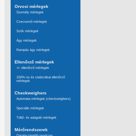
Orvosi mérlegek
Személy mérlegek
Csecsemő mérlegek
Szék mérlegek
Ágy mérlegek
Rampás ágy mérlegek
Ellenőrző mérlegek
+/- ellenőrző mérlegek
100%-os és statisztikai ellenőrző
mérlegek
Checkweighers
Automata mérlegek (checkweighers)
Speciális mérlegek
Töltő- és adagoló mérlegek
Mérőrendszerek
Darabszámláló rendszer