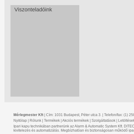
Viszonteladóink
Mérlegmester Kft
| Cím: 1031 Budapest, Péter utca 3. | Telefon/fax: (1) 2
Nyitólap
|
Rólunk
|
Termékek
|
Akciós termékek
|
Szolgáltatások
|
Letöltése
Ipari kapu technikában partnerünk az Alarm & Automatic System Kft. DIT
kivitelezés és automatizálás. Megbízhatóan és biztonságosan működő ipa