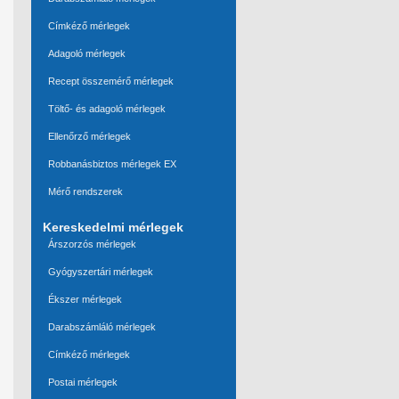
Címkéző mérlegek
Adagoló mérlegek
Recept összemérő mérlegek
Töltő- és adagoló mérlegek
Ellenőrző mérlegek
Robbanásbiztos mérlegek EX
Mérő rendszerek
Kereskedelmi mérlegek
Árszorzós mérlegek
Gyógyszertári mérlegek
Ékszer mérlegek
Darabszámláló mérlegek
Címkéző mérlegek
Postai mérlegek