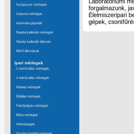
Laboratóriumi mér
Gyógyszer mérlegek
forgalmazunk, jav
Élelmiszeripari 
Gabona mérlegek
gépek, csontfűré
Automata pipetták
Pipetta kalibráló mérlegek
Pipetta kalibráló állomás
Mérő állomások
Ipari mérlegek
1 mérőcellás mérlegek
4 mérőcellás mérlegek
Raklap mérlegek
Élőállat mérlegek
Felsőpályás mérlegek
Béka mérlegek
Hídmérlegek
Darabszámláló mérlegek