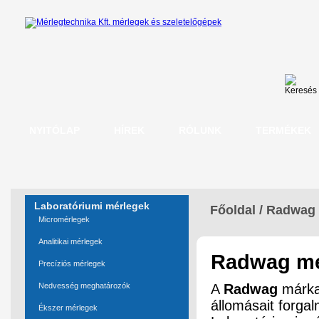
NYITÓLAP
HÍREK
RÓLUNK
TERMÉKEK
Laboratóriumi mérlegek
Főoldal
/
Radwag 
Micromérlegek
Analitikai mérlegek
Radwag mé
Precíziós mérlegek
Nedvesség meghatározók
A
Radwag
márka 
állomásait forgalm
Ékszer mérlegek