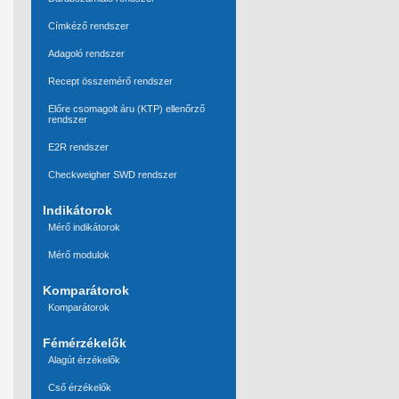
Címkéző rendszer
Adagoló rendszer
Recept összemérő rendszer
Előre csomagolt áru (KTP) ellenőrző
rendszer
E2R rendszer
Checkweigher SWD rendszer
Indikátorok
Mérő indikátorok
Mérő modulok
Komparátorok
Komparátorok
Fémérzékelők
Alagút érzékelők
Cső érzékelők