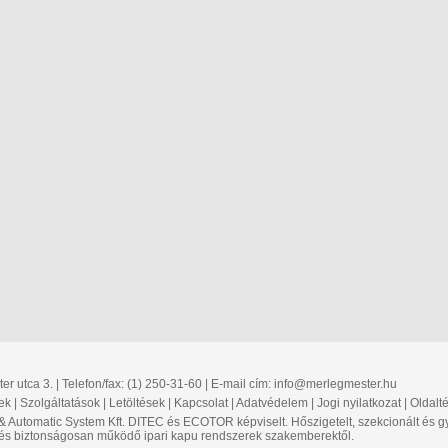
r utca 3. | Telefon/fax: (1) 250-31-60 | E-mail cím:
info@merlegmester.hu
ek
|
Szolgáltatások
|
Letöltések
|
Kapcsolat
|
Adatvédelem
|
Jogi nyilatkozat
|
Oldalt
 & Automatic System Kft. DITEC és ECOTOR képviselt. Hőszigetelt, szekcionált é
 és biztonságosan működő ipari kapu rendszerek szakemberektől.