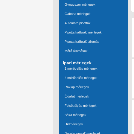
Gyógyszer mérlegek
Gabona mérlegek
Automata pipetták
Pipetta kalibráló mérlegek
Pipetta kalibráló állomás
Mérő állomások
Ipari mérlegek
1 mérőcellás mérlegek
4 mérőcellás mérlegek
Raklap mérlegek
Élőállat mérlegek
Felsőpályás mérlegek
Béka mérlegek
Hídmérlegek
Darabszámláló mérlegek