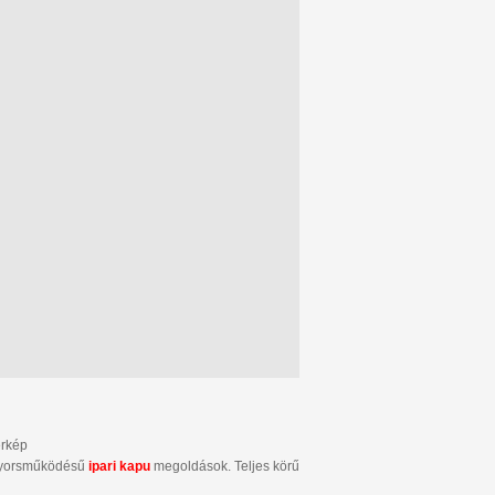
érkép
s gyorsműködésű
ipari kapu
megoldások. Teljes körű