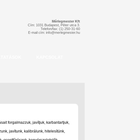
Mérlegmester Kft
Cím: 1031 Budapest, Péter utca 3.
Telefon/fax: (1) 250-31-60
E-mail cím:
info@merlegmester.hu
LTATÁSOK
KAPCSOLAT
ait forgalmazzuk, javítjuk, karbantartjuk,
nk, javítunk, kalibrálunk, hitelesítünk,