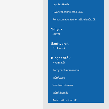
Lap érzékelők
Gyógyszeripari érzékelők
Fémcsomagolású termék ellenőrzők
Súlyok
Súlyok
Szoftverek
Szoftverek
Kiegészítők
Nyomtatók
Környezet mérő modul
Mérőlapok
Vonalkód olvasók
Mérő állomás
Antisztatikus ionizáló