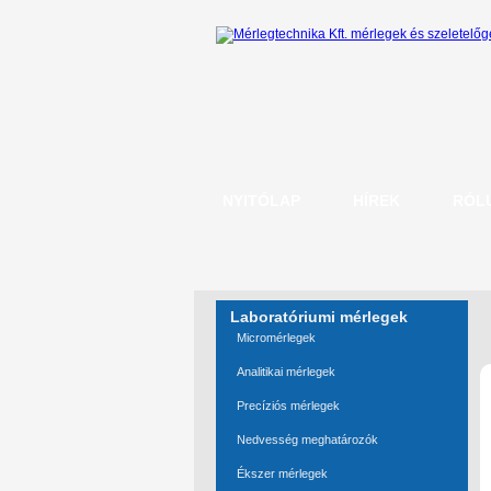
NYITÓLAP
HÍREK
RÓL
Laboratóriumi mérlegek
Micromérlegek
Analitikai mérlegek
Precíziós mérlegek
Nedvesség meghatározók
Ékszer mérlegek