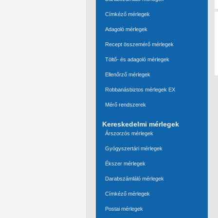
Címkéző mérlegek
Adagoló mérlegek
Recept összemérő mérlegek
Töltő- és adagoló mérlegek
Ellenőrző mérlegek
Robbanásbiztos mérlegek EX
Mérő rendszerek
Kereskedelmi mérlegek
Árszorzós mérlegek
Gyógyszertári mérlegek
Ékszer mérlegek
Darabszámláló mérlegek
Címkéző mérlegek
Postai mérlegek