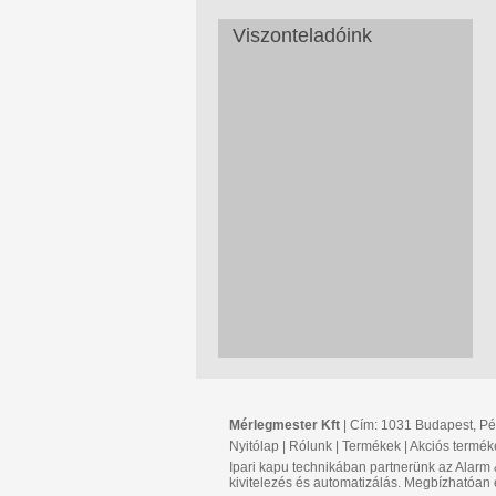
Viszonteladóink
Mérlegmester Kft
| Cím: 1031 Budapest, Péte
Nyitólap
|
Rólunk
|
Termékek
|
Akciós termék
Ipari kapu technikában partnerünk az Alarm
kivitelezés és automatizálás. Megbízhatóan