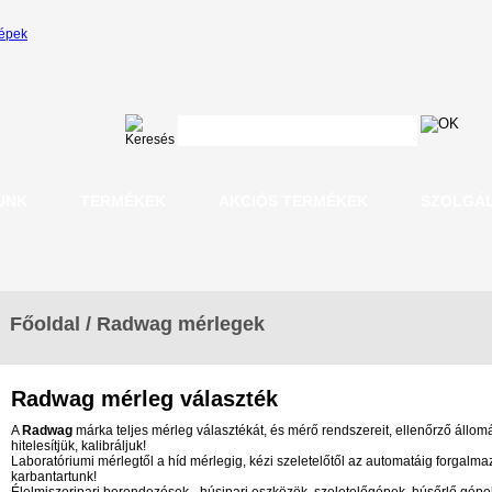
UNK
TERMÉKEK
AKCIÓS TERMÉKEK
SZOLGÁ
Főoldal
/
Radwag mérlegek
Radwag mérleg választék
A
Radwag
márka teljes mérleg választékát, és mérő rendszereit, ellenőrző állomás
hitelesítjük, kalibráljuk!
Laboratóriumi mérlegtől a híd mérlegig, kézi szeletelőtől az automatáig forgalmazu
karbantartunk!