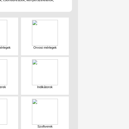
, csontfűrészek, kenyérszeletelők,
érlegek
Orvosi mérlegek
erek
Indikátorok
Szoftverek