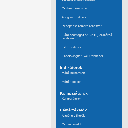
Címkéző rendszer
Adagoló rendszer
Recept összemérő rendszer
Előre csomagolt áru (KTP) ellenőrző
rendszer
E2R rendszer
Checkweigher SWD rendszer
Indikátorok
Mérő indikátorok
Mérő modulok
Komparátorok
Komparátorok
Fémérzékelők
Alagút érzékelők
Cső érzékelők