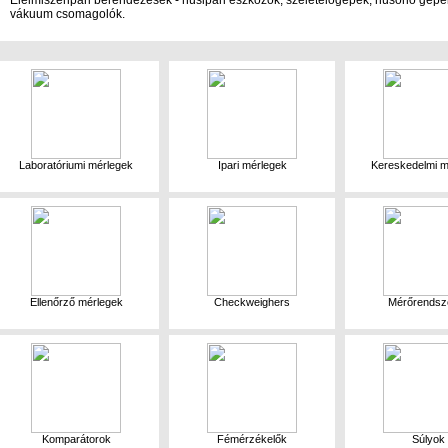
Élelmiszeripari berendezések - húsipari eszközök, szeletelőgépek, húsőrlő gépek
vákuum csomagolók.
Laboratóriumi mérlegek
Ipari mérlegek
Kereskedelmi m
Ellenőrző mérlegek
Checkweighers
Mérőrendsz
Komparátorok
Fémérzékelők
Súlyok