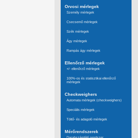
Orvosi mérlegek
Személy mérlegek
Csecsemő mérlegek
Szék mérlegek
Ágy mérlegek
Rampás ágy mérlegek
Ellenőrző mérlegek
+/- ellenőrző mérlegek
100%-os és statisztikai ellenőrző
mérlegek
Checkweighers
Automata mérlegek (checkweighers)
Speciális mérlegek
Töltő- és adagoló mérlegek
Mérőrendszerek
Darabszámláló rendszer